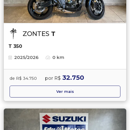
ZONTES
T
T 350
2025/2026
0 km
32.750
por R$
de R$ 34.750
Ver mais