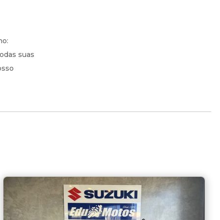
no:
todas suas
osso