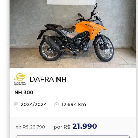
DAFRA
NH
NH 300
2024/2024
12.694 km
21.990
por R$
de R$ 22.790