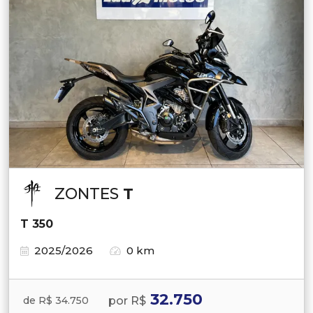
ZONTES
T
T 350
2025/2026
0 km
32.750
por R$
de R$ 34.750