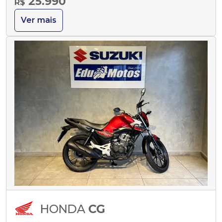
25.990
R$
Ver mais
HONDA
CG