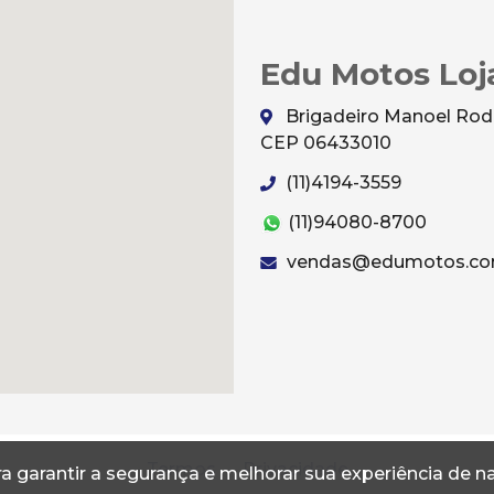
Edu Motos Loj
Brigadeiro Manoel Rodri
CEP 06433010
(11)4194-3559
(11)94080-8700
vendas@edumotos.co
Termos
Privacidade
a garantir a segurança e melhorar sua experiência de 