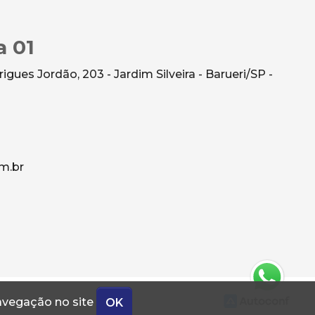
a 01
gues Jordão, 203 - Jardim Silveira - Barueri/SP -
m.br
navegação no site
OK