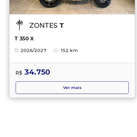
ZONTES
T
T 350 X
2026/2027
152 km
34.750
R$
Ver mais