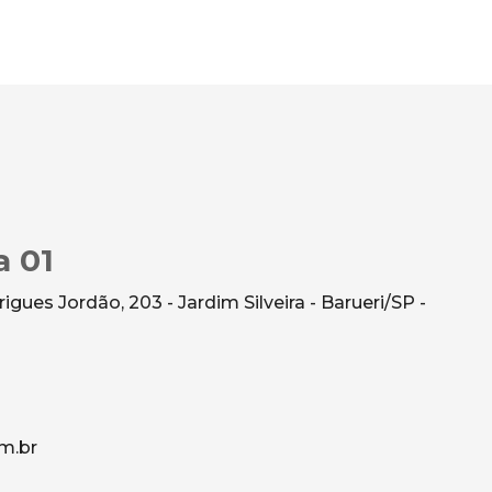
a 01
gues Jordão, 203 - Jardim Silveira - Barueri/SP -
m.br