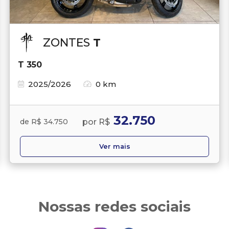
ZONTES
T
T 350
2025/2026
0 km
32.750
por R$
de R$ 34.750
Ver mais
Nossas redes sociais