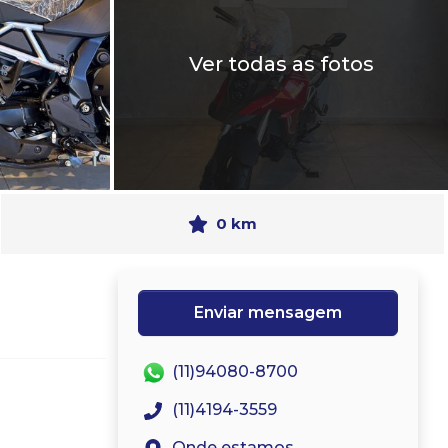
Ver todas as fotos
0 km
Enviar mensagem
(11)94080-8700
(11)4194-3559
Onde estamos