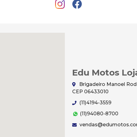
Edu Motos Loj
Brigadeiro Manoel Rodri
CEP 06433010
(11)4194-3559
(11)94080-8700
vendas@edumotos.co