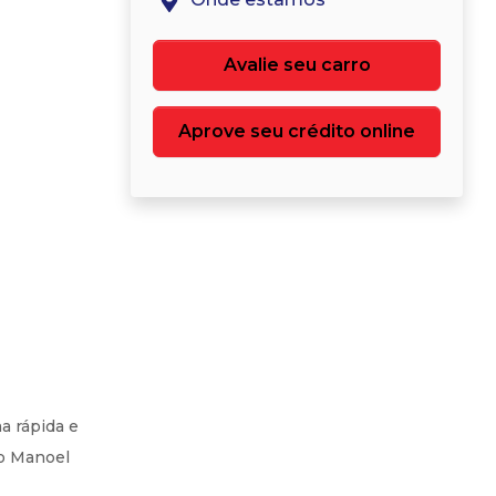
Avalie seu carro
Aprove seu crédito online
a rápida e
ro Manoel