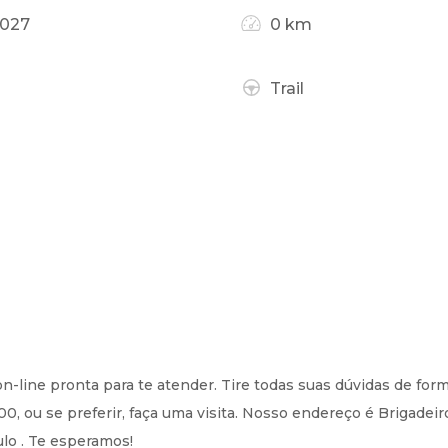
2027
0 km
Trail
ine pronta para te atender. Tire todas suas dúvidas de form
, ou se preferir, faça uma visita. Nosso endereço é Brigadei
ulo . Te esperamos!