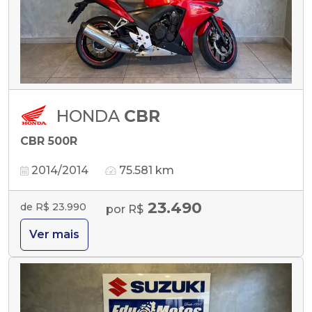
HONDA
CBR
CBR 500R
2014/2014
75.581 km
23.490
de R$ 23.990
por R$
Ver mais