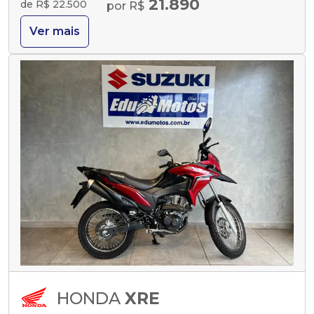
21.890
de R$ 22.500
por R$
Ver mais
HONDA
XRE