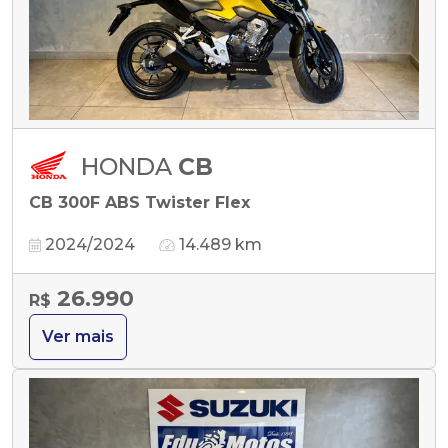
HONDA
CB
CB 300F ABS Twister Flex
2024/2024
14.489 km
26.990
R$
Ver mais