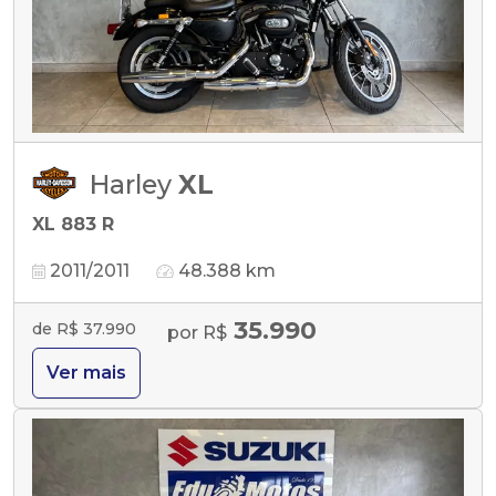
Harley
XL
XL 883 R
2011/2011
48.388 km
35.990
de R$ 37.990
por R$
Ver mais