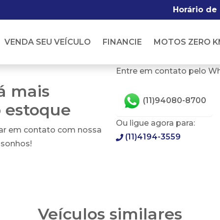
Horário de
VENDA SEU VEÍCULO
FINANCIE
MOTOS ZERO K
Entre em contato pelo W
tá mais
(11)94080-8700
o estoque
Ou ligue agora para:
rar em contato com nossa
(11)4194-3559
 sonhos!
Veículos similares