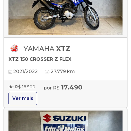
YAMAHA
XTZ
XTZ 150 CROSSER Z FLEX
2021/2022
27.779 km
17.490
de R$ 18.500
por R$
Ver mais