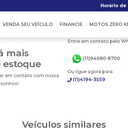
Horário de
VENDA SEU VEÍCULO
FINANCIE
MOTOS ZERO K
Entre em contato pelo W
tá mais
(11)94080-8700
o estoque
Ou ligue agora para:
rar em contato com nossa
(11)4194-3559
 sonhos!
Veículos similares