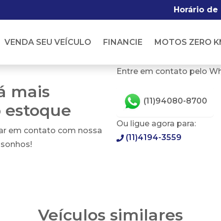
Horário de
VENDA SEU VEÍCULO
FINANCIE
MOTOS ZERO K
Entre em contato pelo W
tá mais
(11)94080-8700
o estoque
Ou ligue agora para:
rar em contato com nossa
(11)4194-3559
 sonhos!
Veículos similares