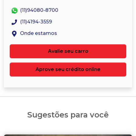
(11)94080-8700
(11)4194-3559
Onde estamos
Avalie seu carro
Aprove seu crédito online
Sugestões para você