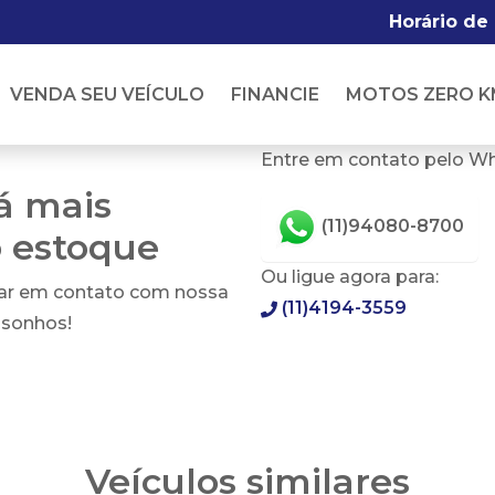
Horário de
VENDA SEU VEÍCULO
FINANCIE
MOTOS ZERO K
Entre em contato pelo W
tá mais
(11)94080-8700
o estoque
Ou ligue agora para:
rar em contato com nossa
(11)4194-3559
 sonhos!
Veículos similares