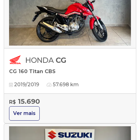
HONDA
CG
CG 160 Titan CBS
2019/2019
57.698 km
15.690
R$
Ver mais