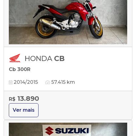
HONDA
CB
Cb 300R
2014/2015
57.415 km
13.890
R$
Ver mais