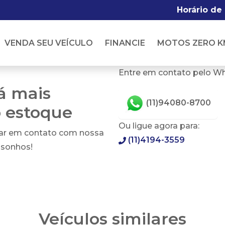
Horário de
VENDA SEU VEÍCULO
FINANCIE
MOTOS ZERO K
Entre em contato pelo W
tá mais
(11)94080-8700
o estoque
Ou ligue agora para:
rar em contato com nossa
(11)4194-3559
 sonhos!
Veículos similares