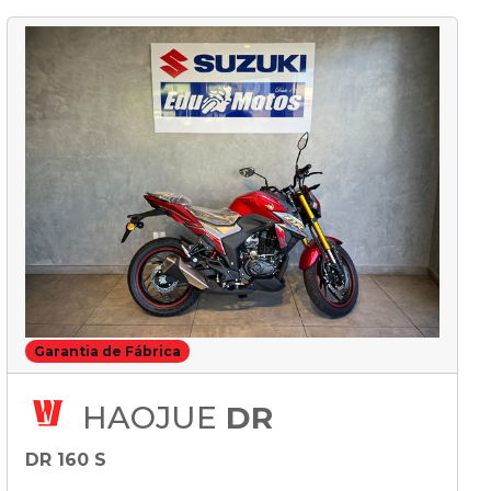
Garantia de Fábrica
HAOJUE
DR
DR 160 S