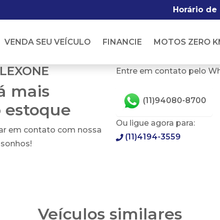
Horário de
VENDA SEU VEÍCULO
FINANCIE
MOTOS ZERO K
FLEXONE
Entre em contato pelo W
tá mais
(11)94080-8700
o estoque
Ou ligue agora para:
rar em contato com nossa
(11)4194-3559
 sonhos!
Veículos similares