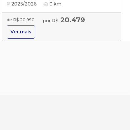
2025/2026
0 km
20.479
de R$ 20.990
por R$
Ver mais