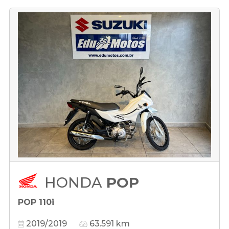
HONDA
POP
POP 110i
2019/2019
63.591 km