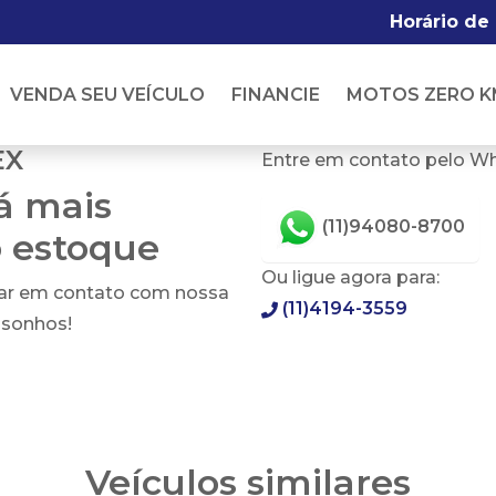
Horário de
VENDA SEU VEÍCULO
FINANCIE
MOTOS ZERO K
EX
Entre em contato pelo W
tá mais
(11)94080-8700
o estoque
Ou ligue agora para:
rar em contato com nossa
(11)4194-3559
 sonhos!
Veículos similares