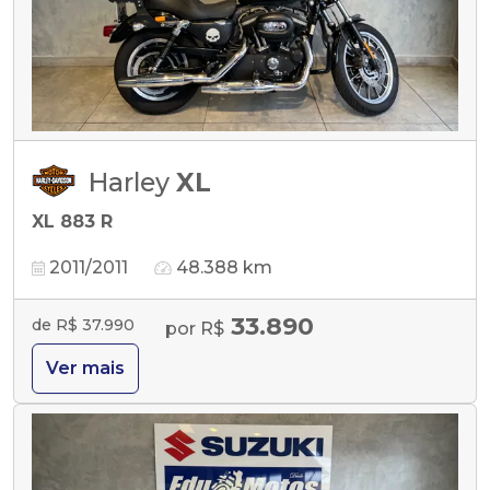
Harley
XL
XL 883 R
2011/2011
48.388 km
33.890
de R$ 37.990
por R$
Ver mais