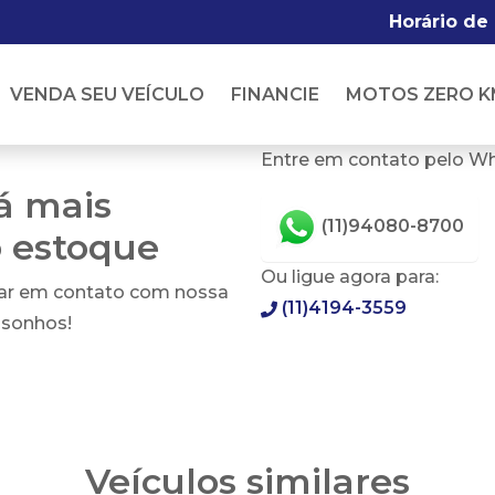
Horário de
VENDA SEU VEÍCULO
FINANCIE
MOTOS ZERO K
Entre em contato pelo W
tá mais
(11)94080-8700
o estoque
Ou ligue agora para:
rar em contato com nossa
(11)4194-3559
 sonhos!
Veículos similares