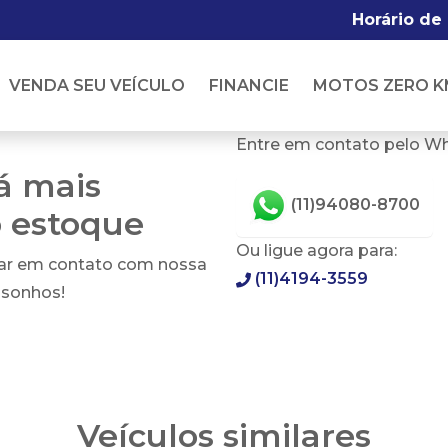
Horário de
VENDA SEU VEÍCULO
FINANCIE
MOTOS ZERO K
Entre em contato pelo W
tá mais
(11)94080-8700
o estoque
Ou ligue agora para:
rar em contato com nossa
(11)4194-3559
 sonhos!
Veículos similares