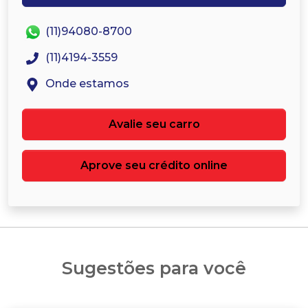
(11)94080-8700
(11)4194-3559
Onde estamos
Avalie seu carro
Aprove seu crédito online
Sugestões para você