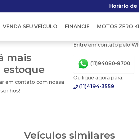
Horário de
VENDA SEU VEÍCULO
FINANCIE
MOTOS ZERO K
Entre em contato pelo W
tá mais
(11)94080-8700
o estoque
Ou ligue agora para:
rar em contato com nossa
(11)4194-3559
 sonhos!
Veículos similares