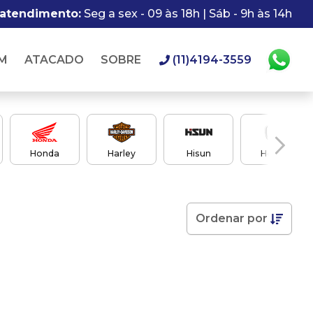
 atendimento:
Seg a sex - 09 às 18h | Sáb - 9h às 14h
M
ATACADO
SOBRE
(11)4194-3559
Honda
Harley
Hisun
Honda
Ordenar
por