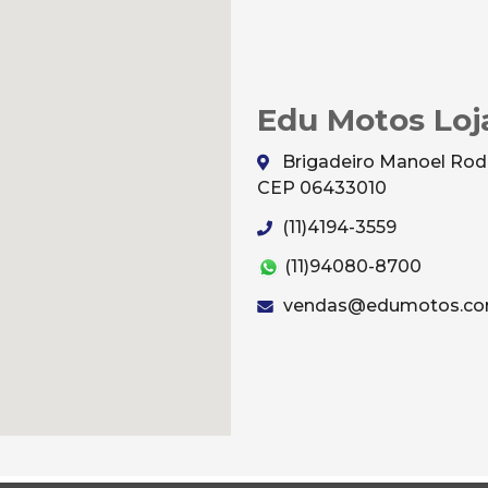
Edu Motos Loj
Brigadeiro Manoel Rodri
CEP 06433010
(11)4194-3559
(11)94080-8700
vendas@edumotos.co