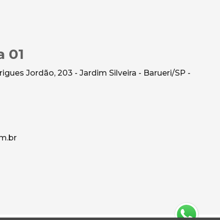
a 01
gues Jordão, 203 - Jardim Silveira - Barueri/SP -
m.br