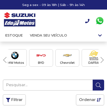
Seg a sex - 09 às 18h | Sáb - 9h às 14h
ESTOQUE
VENDA SEU VEÍCULO
BMW Motos
BYD
Chevrolet
DAFRA
Filtrar
Ordenar