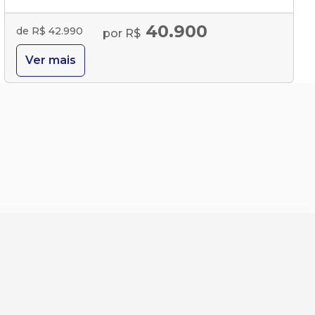
40.900
de R$ 42.990
por R$
Ver mais