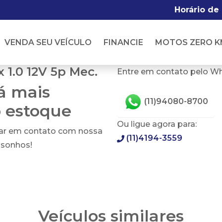
Horário de
VENDA SEU VEÍCULO
FINANCIE
MOTOS ZERO K
 1.0 12V 5p Mec.
Entre em contato pelo W
tá mais
(11)94080-8700
o estoque
Ou ligue agora para:
rar em contato com nossa
(11)4194-3559
 sonhos!
Veículos similares