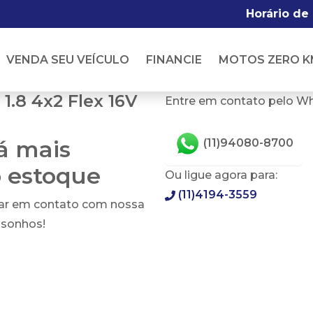
Horário de
VENDA SEU VEÍCULO
FINANCIE
MOTOS ZERO K
.8 4x2 Flex 16V
Entre em contato pelo W
tá mais
(11)94080-8700
o estoque
Ou ligue agora para:
(11)4194-3559
rar em contato com nossa
 sonhos!