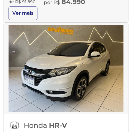
84.990
de R$ 91.890
por R$
Ver mais
Honda
HR-V