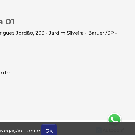
a 01
gues Jordão, 203 - Jardim Silveira - Barueri/SP -
m.br
navegação no site
OK