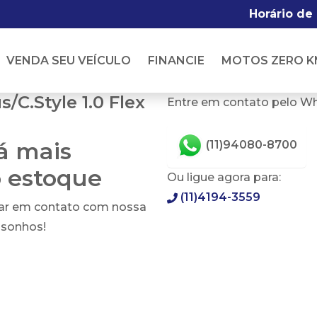
Horário de
VENDA SEU VEÍCULO
FINANCIE
MOTOS ZERO K
C.Style 1.0 Flex
Entre em contato pelo W
tá mais
(11)94080-8700
o estoque
Ou ligue agora para:
(11)4194-3559
rar em contato com nossa
 sonhos!