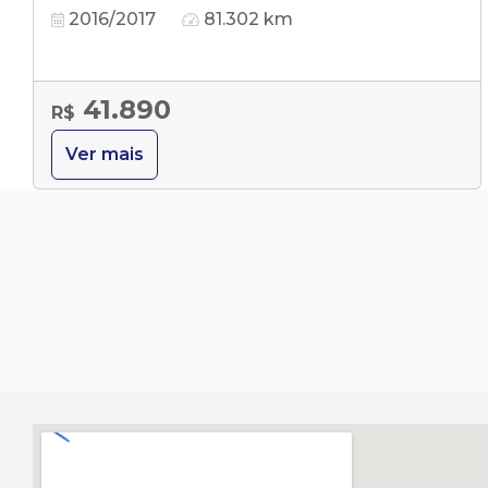
2016/2017
81.302 km
41.890
R$
Ver mais