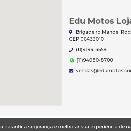
Edu Motos Loj
Brigadeiro Manoel Rodri
CEP 06433010
(11)4194-3559
(11)94080-8700
vendas@edumotos.co
Termos
Privacidade
a garantir a segurança e melhorar sua experiência de 