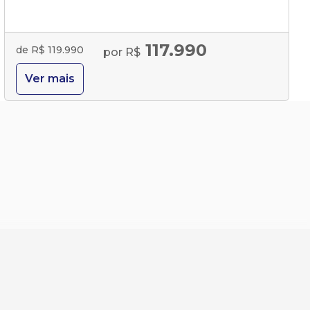
117.990
de R$ 119.990
por R$
Ver mais