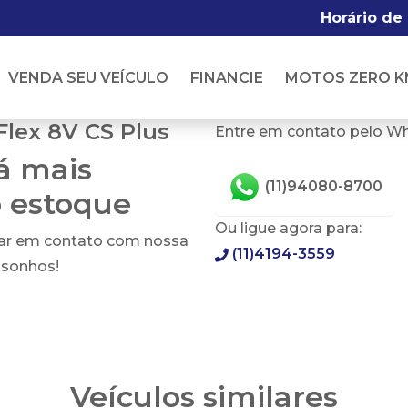
Horário de
VENDA SEU VEÍCULO
FINANCIE
MOTOS ZERO K
Flex 8V CS Plus
Entre em contato pelo W
tá mais
(11)94080-8700
o estoque
Ou ligue agora para:
rar em contato com nossa
(11)4194-3559
 sonhos!
Veículos similares