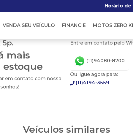
Horário de
VENDA SEU VEÍCULO
FINANCIE
MOTOS ZERO K
 5p.
Entre em contato pelo W
tá mais
(11)94080-8700
o estoque
Ou ligue agora para:
rar em contato com nossa
(11)4194-3559
 sonhos!
Veículos similares